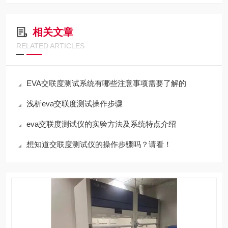
相关文章
RELATED ARTICLES
EVA交联度测试系统有哪些注意事项需要了解的
浅析eva交联度测试操作步骤
eva交联度测试仪的实验方法及系统特点介绍
想知道交联度测试仪的操作步骤吗？请看！