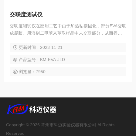
交联度测试仪
交联度测试仪在应用工艺中由于加热粘接固化，部分EVA交联
成凝胶。用溶剂二甲苯来萃取样品中未交联部分，从而得以进
行交联度的测定。
更新时间：2023-11-21
产品型号：KM-EVA-JLD
浏览量：7950
Copyright © 2026 常州市科迈实验仪器有限公司 Al Rights
Reserved