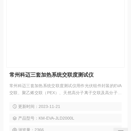
常州科迈三套加热系统交联度测试仪
常州科迈三套加热系统交联度测试仪用作光伏组件封装的EVA
交联、聚乙烯交联（PEX）、天然高分子离子交联及高分子结
晶度等其他材料的测试，检测其柔韧性、耐冲击性、弹性、光
更新时间：2023-11-21
学透明性、低温绕曲性、黏着性、耐环境应力开裂性、耐候
性、耐化学 药品性、热密封性。
产品型号：KM-EVA-JLD2000L
浏览量：2366