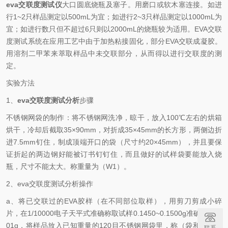
eva交联度测试仪
大口圆底烧瓶及塞子。用磨口或软木塞连接。如进
行1~2只样品测定以500mL为宜；如进行2~3只样品测定以1000mL为
宜；如进行数只但不超过6只则以2000mL的烧瓶较为适用。EVA交联
度测试系统在应用工艺中由于加热粘接固化，部分EVA交联成凝胶。
用溶剂二甲苯来萃取样品中未交联部分，从而得以进行交联度的测
定。
实验方法
1、
eva交联度测试分析
步骤
不锈钢网袋的制作：将不锈钢网洗净，晾干，放入100℃左右的烘箱
烘干，冷却后截取35×90mm，对折成35×45mm的长方形，两侧边折
进7.5mm钉住，制成顶端开口的袋（尺寸约20×45mm），并且要保
证折起的两边钢好能被订书钉钉住，而且做好的试样袋要能放入烧
瓶，尺寸不能太大。称重量为（W1）。
2、eva交联度测试分析操作
a、将已交联过的EVA胶样（在不同部位取样），用剪刀剪成小碎
片，在1/10000电子天平式准确称取试样0.1450~0.1500g准确到0.00
01g，将样品放入已知重量的120目不锈钢网袋里，称（袋和试样）