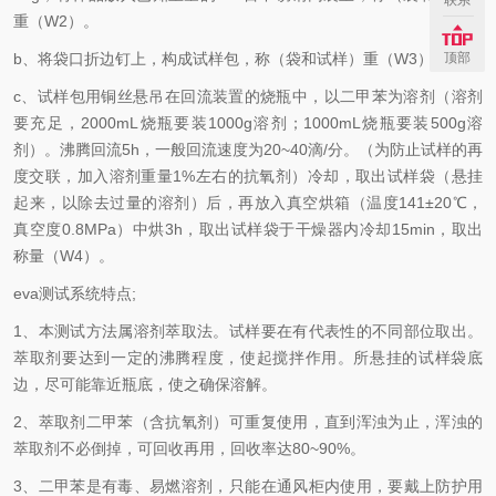
联系
重（W2）。
b、将袋口折边钉上，构成试样包，称（袋和试样）重（W3）。
顶部
c、试样包用铜丝悬吊在回流装置的烧瓶中，以二甲苯为溶剂（溶剂
要充足，2000mL烧瓶要装1000g溶剂；1000mL烧瓶要装500g溶
剂）。沸腾回流5h，一般回流速度为20~40滴/分。（为防止试样的再
度交联，加入溶剂重量1%左右的抗氧剂）冷却，取出试样袋（悬挂
起来，以除去过量的溶剂）后，再放入真空烘箱（温度141±20℃，
真空度0.8MPa）中烘3h，取出试样袋于干燥器内冷却15min，取出
称量（W4）。
eva测试系统特点;
1、本测试方法属溶剂萃取法。试样要在有代表性的不同部位取出。
萃取剂要达到一定的沸腾程度，使起搅拌作用。所悬挂的试样袋底
边，尽可能靠近瓶底，使之确保溶解。
2、萃取剂二甲苯（含抗氧剂）可重复使用，直到浑浊为止，浑浊的
萃取剂不必倒掉，可回收再用，回收率达80~90%。
3、二甲苯是有毒、易燃溶剂，只能在通风柜内使用，要戴上防护用