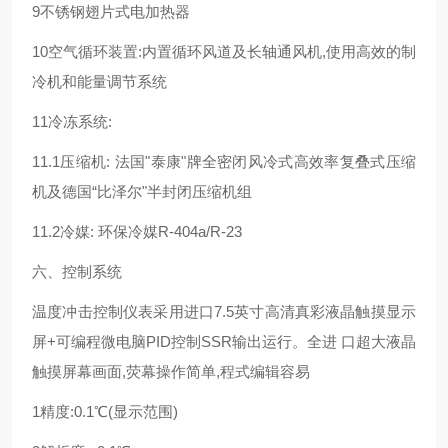
9不锈钢翅片式电加热器
10空气循环装置:内置循环风道及长轴通风机,使用高效的制
冷机和能量调节系统
11冷冻系统:
11.1压缩机: 法国"泰康"牌全密闭风冷式高效率复叠式压缩
机及德国“比泽尔"半封闭压缩机组
11.2冷媒: 环保冷媒R-404a/R-23
六、控制系统
温度冲击控制仪表采用进口7.5英寸高清真彩液晶触摸显示
屏+可编程微电脑PID控制SSR输出运行。全进 口超大液晶
触摸屏幕画面,荧幕操作简单,程式编辑容易
1精度:0.1℃(显示范围)