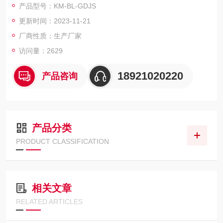
产品型号：KM-BL-GDJS
部件及材料在高温、低温、湿热循环变化及恒定试验的温湿度环
更新时间：2023-11-21
境变化后的参数及性能,检验其各项指标。
厂商性质：生产厂家
访问量：2629
18921020220
产品咨询
产品分类
PRODUCT CLASSIFICATION
相关文章
RELATED ARTICLES