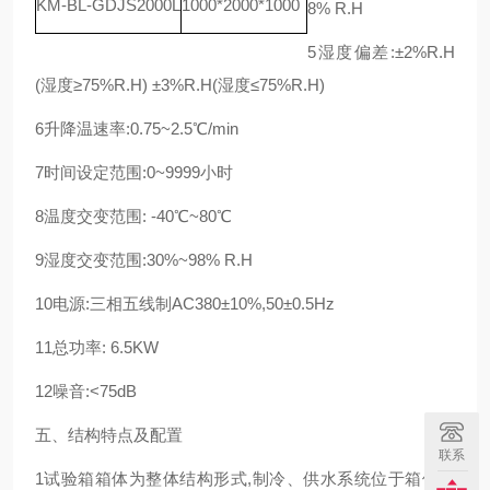
KM-BL-GDJS2000L
1000*2000*1000
8% R.H
5湿度偏差:±2%R.H
(湿度≥75%R.H) ±3%R.H(湿度≤75%R.H)
6升降温速率:0.75~2.5℃/min
7时间设定范围:0~9999小时
8温度交变范围: -40℃~80℃
9湿度交变范围:30%~98% R.H
10电源:三相五线制AC380±10%,50±0.5Hz
11总功率: 6.5KW
12噪音:<75dB
五、结构特点及配置
联系
1试验箱箱体为整体结构形式,制冷、供水系统位于箱体下