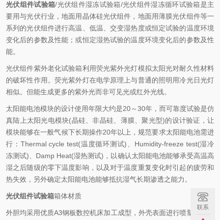
光伏组件试验箱
/光伏组件湿冻试验箱/光伏组件湿冻循环试验箱是主
要用与光伏行业，地面用晶体硅光伏组件，地面用薄膜光伏组件等一
系列的光伏组件进行高温、低温、交变湿热度或恒定试验的温度环境
变化后的参数及性能；或恒定湿热试验的温度环境变化后的参数及性
能。
光伏组件紫外老化试验箱利用荧光紫外光灯模拟太阳光对耐久性材料
的破坏性作用。荧光紫外灯在电学原理上与普通的照明用冷光日光灯
相似。但能生成更多的紫外光而非可见光或红外光线。
太阳能电池模块的设计使用年限大约是20～30年，而可靠度试验是仿
真陆上太阳光电模块(晶硅、非晶硅、薄膜、聚光型)的设计验证，让
模块能够在一般气候下长期操作20年以上，规范要求太阳能电池需进
行：Thermal cycle test(温度循环测试)、Humidity-freeze test(湿冷
冻测试)、Damp Heat(湿热测试)，以确认太阳能电池能够承受高温高
湿之后随级的零下温度影响，以及对于温度重复变化时引起的疲劳和
热失效，另外确定太阳能电池能够抵抗湿气长期渗透之能力。
光伏组件试验箱
箱体材质
联系
外胆均采用优质A3钢板数控机床加工成型，外壳表面进行喷塑处理，