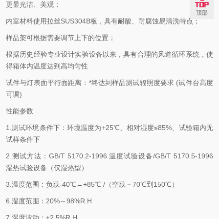
更显光洁、美观；
顶部
内室材料使用拉丝SUS304B板，具有耐酸、耐腐蚀易清洗特点；
样品架可根据需要调节上下的位置；
根据历史经验专业设计实验设备以来，具有合理的风道循环系统，使
得箱体内温度达到高均匀性
试件与灯表面平行面距离：*终达到样品测试辐照度要求 (试件台高度
可调)
性能参数
1.测试环境条件下：环境温度为+25℃、相对湿度≤85%、试验箱内无
试样条件下
2.测试方法：GB/T 5170.2-1996 温度试验设备/GB/T 5170.5-1996
湿热试验设备（仅湿热型）
3.温度范围：负载-40℃→+85℃ /（空载－70℃到150℃）
6.湿度范围：20%～98%R.H
7.湿度波动：±2.5%R.H.