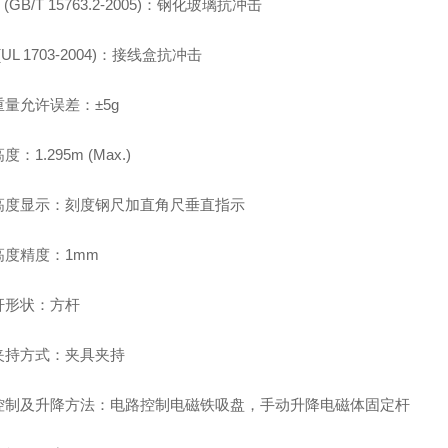
 (GB/T 15763.2-2005)
：钢化玻璃抗冲击
(UL 1703-2004)
：接线盒抗冲击
量允许误差：±5g
：1.295m (Max.)
高度显示：刻度钢尺加直角尺垂直指示
高度精度：1mm
杆形状：方杆
夹持方式：夹具夹持
控制及升降方法：
电路控制电磁铁吸盘，手动升降电磁体固定杆