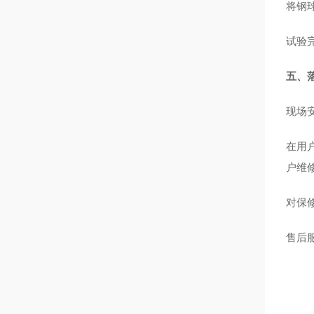
将钢
试验
五、
现场
在用
户维
对保
售后