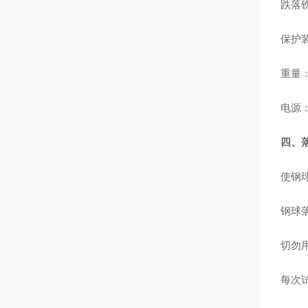
跌落铁
保护
重量：
电源：A
四、
使钢
钢球
切勿
每次