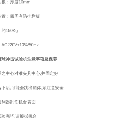
板：厚度10mm
装置：四周有防护栏板
约150Kg
C220V±10%/50Hz
落球冲击试验机
注意事项及保养
球之中心对准夹具中心,并固定好
落下后,可能会跳出箱体,须注意安全
用利器刮伤机台表面
试验完毕,请擦拭机台