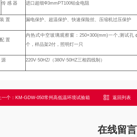
传 感 器
进口超细Ф3mmPT100铂金电阻
 装 置
漏电保护、超温保护、快速保险丝、压缩机过压保护
内热式中空玻璃观察窗：250×300(mm)一个,测试孔
 配 置
个，样品架2付，照明灯一只
源
220V·50HZ/（380V·50HZ三相四线制）
上一个：
KM-GDW-050常州高低温环境试验箱
返回列表
在线留言