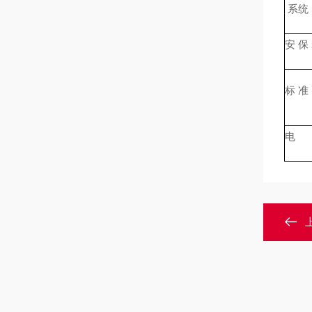
系统
安 保
标 准
电 