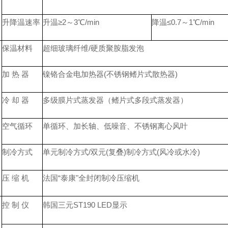
升降温速率
升温≥2～3℃/min
降温≤0.7～1℃/min
保温材料
超细玻璃纤维/硬质聚胺脂发泡
加 热 器
镍铬合金电加热器(不锈钢鳍片式散热器)
冷 却 器
多级膜片式蒸发器（鳍片式多段式蒸发器）
空气循环
单循环、加长轴、低噪音、不锈钢离心风叶
制冷方式
单元制冷方式/双元(复叠)制冷方式(风冷或水冷)
压 缩 机
法国“泰康"全封闭制冷压缩机
控 制 仪
韩国三元ST190 LED显示