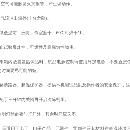
高温空气可能触发火灾报警，产生误动作。
温气流冲出箱外(十分危险)。
在做低温前，应将工作室擦干，60℃时烘干1h。
禁止试验爆炸性，可燃性及高腐蚀性物质。
如果箱内放置发热试品时，试品电源控制请使用外加电源，不要直接
的时间要尽可能的短。
电路断路器、超温保护器，提供本机测试品以及操作者的安全保护，
避免于三分钟内关闭再开启冷冻机组。
、照明灯除必要时打开外，其余时间应关闭。
产品适用于电工、电子产品、元器件、零部件及其材料在低温环境