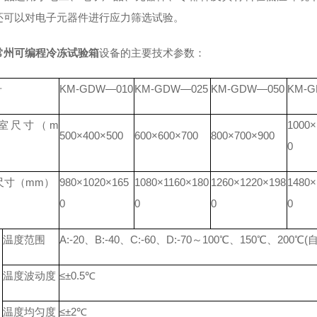
还可以对电子元器件进行应力筛选试验。
常州可编程冷冻试验箱
设备的主要技术参数：
号
KM-GDW—010
KM-GDW—025
KM-GDW—050
KM-G
室尺寸（m
1000×
500×400×500
600×600×700
800×700×900
0
尺寸（mm）
980×1020×165
1080×1160×180
1260×1220×198
1480×
0
0
0
0
温度范围
A:-20、B:-40、C:-60、D:-70～100℃、150℃、200℃(
温度波动度
≤±0.5℃
温度均匀度
≤±2℃