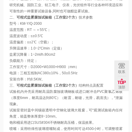
研究机械、国防工业、轻工电子、仪表，光伏组件等行业各种环境适应和
可靠性的一种重要试验设备,同时也可做醋盐雾试验。
二、
可程式盐雾腐蚀试验箱（工作室2个方）
技术参数
型号：KM-Y/Q-2000
温度范围：RT ～＋55℃；
温度波动度：≤±0.5℃
温度偏差：≤±2℃（空载）；
升降温速率：1.0~2℃/min（定值）
盐雾沉降量：1~2ml/h.80cm2
负载能力：待定；
工作室尺寸：D2000×W1000×H900（mm）
联系
电源：三相五线制AC380±10%，50±0.5Hz
安装功率：约8.5KW。
三、
可程式盐雾腐蚀试验箱（工作室2个方）
结构特点及配置
顶部
试验机内外壳采用耐高温防腐蚀玻璃钢板或进口耐冲击PVC聚氯乙烯板
（厚度6mm，耐高温达到80℃）（耐震，耐碰，光滑，易清洗），*泄漏
现象。
试验室密封盖中间镶嵌透明中空钢化玻璃大视窗，可*观测试验箱内任何
角度，箱盖整体厚度8~10mm。
饱和桶采用进口SUS#304不锈钢耐高压桶，保温效果。
喷嘴：采用特殊性玻璃喷嘴制成，使用时间可达4500小时，可调整喷雾