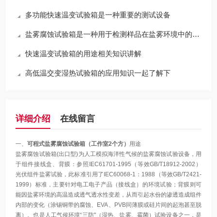
多功能快速温变试验箱是一种重要的测试设备
盐雾腐蚀试验箱是一种用于检测样品在盐雾环境中的腐蚀性能的设备
快速温变试验箱的用途相关知识讲解
高低温交变湿热试验箱的应用知识一起了解下
详细介绍
在线留言
一、
可程式盐雾腐蚀试验箱（工作室2个方）
用途
盐雾腐蚀试验箱(出口型)为人工模拟海洋性气候的盐雾腐蚀试验设备，用
于组件接线盒、背膜：参照IEC61701-1995（等效GB/T18912-2002）
光伏组件盐雾试验，此标准引用了IEC60068-1：1988（等效GB/T2421-
1999）标准，主要针对电工电子产品（接线盒）的环境试验；背膜则可
能因盐雾环境的高温造成透气透水性变差，从而引起水份的渗透造成组件
内部的变化（涂锡铜带的腐蚀、EVA、PVB同薄膜或硅片间的起泡甚至脱
离）。也是人工气侯环境“三防"（湿热、盐雾、霉菌）试验设备之一，是