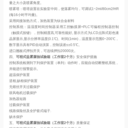
量之大小及喷雾角度。
喷雾塔：喷塔设置在实验室中间，使落雾均匀，可调试1~2ml/80cm2/HR
(每16小时平均量)。
采用间接加热方式，加热装置为钛合金材料
控制系统：温湿度时间控制器采用工控触摸屏+PLC可编程控制器控制
（触摸式按键），控制精度高,可靠性能好, 显示方式为LCD点阵式彩色液
晶屏显示,显示分辨率温度(0.1℃)、时间(1min)，温度显示范围0~200℃，
数字显示具有PID自动演算，控制误差≤±0.5℃。
进口翘板式押扣开关，可连续押扣20000次。
四、
可程式盐雾腐蚀试验箱（工作室2个方）
安全保护措施
控制系统检测到下列保护装置（单列）动作时，应能自动切断整机系统，
并能进行报警提示。
超温保护装置
逆相,缺相保护装置
无熔丝开关过载保护
鼓风电机过载保护
加热器短路
过载保护装置
线路保险丝及全护套式端子.
缺水保护
五、
可程式盐雾腐蚀试验箱（工作室2个方）
质量保证