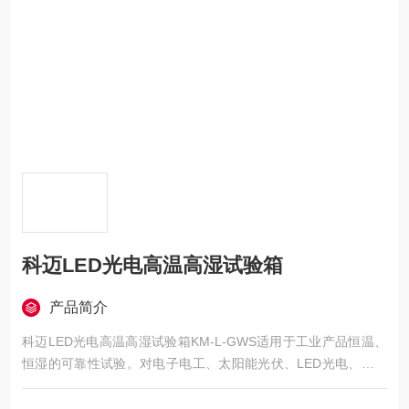
科迈LED光电高温高湿试验箱
产品简介
科迈LED光电高温高湿试验箱KM-L-GWS适用于工业产品恒温、
恒湿的可靠性试验。对电子电工、太阳能光伏、LED光电、汽车
摩托、航空航天、船舶兵器、高等院校、科研单位等相关产品的
零部件及材料在高温、低温、湿热循环变化及恒定试验的温湿度