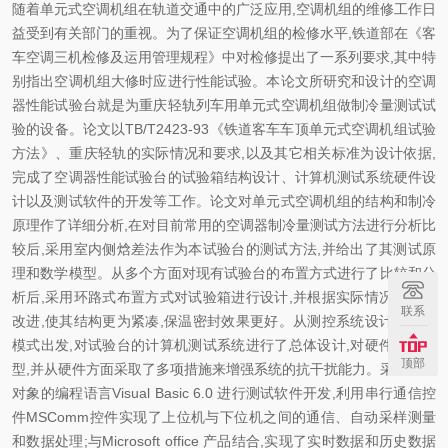
随着单元式空调机组在轨道交通中的广泛应用,空调机组的维修工作日
益受到有关部门的重视。为了保证空调机组的检修水平,铁道部在《客
车空调三机检修及运用管理规程》中对检修提出了一系列要求,其中特
别指出空调机组大修时应进行性能试验。本论文所研究和设计的空调
器性能试验台就是为重庆轻轨列车用单元式空调机组做制冷量测试试
验的设备。论文以TB/T2423-93《铁道客车车顶单元式空调机组试验
方法》、重庆轻轨的实际情况和要求,以及其它相关标准为设计依据,
完成了空调器性能试验台的试验箱结构设计、计算机测试系统硬件设
计以及测试软件的开发等工作。论文对单元式空调机组的结构和制冷
原理作了详细分析,在对目前常用的空调器制冷量测试方法进行分析比
较后,采用室内侧焓差法作为本试验台的测试方法,并给出了其测试原
理和数学模型。从多个方面对现有试验台的布置方式进行了比较和分
析后,采用环路式布置方式对试验箱进行设计,并根据实际情况做出了
联系
改进,使其结构更为紧凑,保温密封效果更好。从测控系统设计的一般
模式出发,对试验台的计算机测试系统进行了总体设计,对硬件进行选
顶部
型,并从硬件方面采取了多项措施来增强系统的抗干扰能力。采用面向
对象的编程语言Visual Basic 6.0 进行测试软件开发,利用串行通信控
件MSComm控件实现了上位机与下位机之间的通信、自动采样测量
和数据处理;与Microsoft office 产品结合,实现了实时数据和历史数据