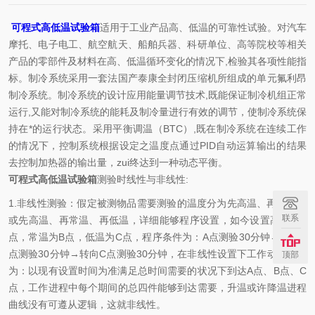
可程式高低温试验箱
适用于工业产品高、低温的可靠性试验。对汽车
摩托、电子电工、航空航天、船舶兵器、科研单位、高等院校等相关
产品的零部件及材料在高、低温循环变化的情况下,检验其各项性能指
标。制冷系统采用一套法国产泰康全封闭压缩机所组成的单元氟利昂
制冷系统。制冷系统的设计应用能量调节技术,既能保证制冷机组正常
运行,又能对制冷系统的能耗及制冷量进行有效的调节，使制冷系统保
持在*的运行状态。采用平衡调温（BTC）,既在制冷系统在连续工作
的情况下，控制系统根据设定之温度点通过PID自动运算输出的结果
去控制加热器的输出量，zui终达到一种动态平衡。
可程式高低温试验箱
测验时线性与非线性:
1.非线性测验：假定被测物品需要测验的温度分为先高温、再低温，
联系
或先高温、再常温、再低温，详细能够程序设置，如今设置高温为A
点，常温为B点，低温为C点，程序条件为：A点测验30分钟→转向B
点测验30分钟→转向C点测验30分钟，在非线性设置下工作动作状况
顶部
为：以现有设置时间为准满足总时间需要的状况下到达A点、B点、C
点，工作进程中每个期间的总四件能够到达需要，升温或许降温进程
曲线没有可遵从逻辑，这就非线性。