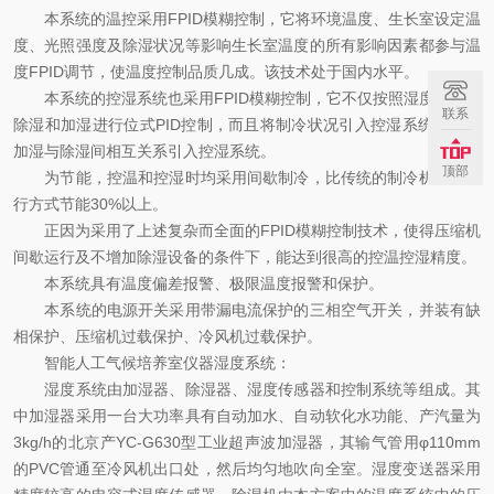
本系统的温控采用FPID模糊控制，它将环境温度、生长室设定温
度、光照强度及除湿状况等影响生长室温度的所有影响因素都参与温
度FPID调节，使温度控制品质几成。该技术处于国内水平。
本系统的控湿系统也采用FPID模糊控制，它不仅按照湿度偏差对
联系
除湿和加湿进行位式PID控制，而且将制冷状况引入控湿系统，还将
加湿与除湿间相互关系引入控湿系统。
顶部
为节能，控温和控湿时均采用间歇制冷，比传统的制冷机连续运
行方式节能30%以上。
正因为采用了上述复杂而全面的FPID模糊控制技术，使得压缩机
间歇运行及不增加除湿设备的条件下，能达到很高的控温控湿精度。
本系统具有温度偏差报警、极限温度报警和保护。
本系统的电源开关采用带漏电流保护的三相空气开关，并装有缺
相保护、压缩机过载保护、冷风机过载保护。
智能人工气候培养室仪器湿度系统：
湿度系统由加湿器、除湿器、湿度传感器和控制系统等组成。其
中加湿器采用一台大功率具有自动加水、自动软化水功能、产汽量为
3kg/h的北京产YC-G630型工业超声波加湿器，其输气管用φ110mm
的PVC管通至冷风机出口处，然后均匀地吹向全室。湿度变送器采用