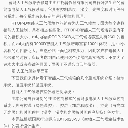
智能人工气候培养箱是由浙江托普仪器有限公司自行研发生产的智
能微电脑人工气候系统，它具有控制温度、湿度、光照度和时间等分
散系统。每个系统有其特定的运行规律和原理。
RTOP-D智能人工气候培养箱简称为人工气候室，因为每个参数
都能人工控制，具有相当智能化。RTOP-D智能人工气候培养室有不
同的容积大小，zui小的如RTOP-260B人工气候培养室只有260L的容
积，而zui大的有R000D智能人工气候培养室有1000L体积，是zui小
容积的近四倍之大。当然价格上面也相差几万。因此客户在选择人工
气候箱的时候，应该考虑到自己使用这个仪器的真实需求，不要为了
追求大小或者省钱等原因，而买了不适合自己的仪器。
图 人工气候箱平面图
下面我们来具体看下智能人工气候箱的几个重点系统介绍：控制
系统、湿度系统和温度系统。
智能人工气候培养室仪器控制系统：
由本公司自行研制的FPID控制模式的智能微电脑人工气候室控制
系统，具有控温（冷热温控）、控湿（加湿和除湿）、控光（有光或
无光照）和时间程控（温度、湿度和光照按时间程序切换）等功能。
本系统根据国家行业标准JB/T6823-93《生物人工气候箱技术条
件》的要求设计生产。