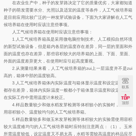
在农业生产中，种子的发芽路决定了它的质量优劣，大家都知道
种子的萌发需要水分、光照以及适宜的温度等条件，
人工气候培养箱
是目前应用比较广泛的一种发芽试验设备，下面为大家讲解在
人工气
候培养箱在使用时应该注意些事项
。
人工气候培养箱在使用时应该注意些事项：
1.人工气候培养箱虽是采用微电脑控制技术、人工模拟自然环境
的新型试验设备，但是箱内各层的温度存在差异，同一层的里面和外
面的温度也存在差异，那些容积较大的培养箱的上面、下面、里面、
外面的温度差异更大，在使用时应引起高度重视。
2.从测量结果来看，人工气候培养箱的zui上一层温度并不是zui
高的，箱体中部的温度较高。
3.人工气候培养箱体内实际温度与箱体显示温度和设定温度之间
联系
都存在差异，箱体内实际温度一般都小于箱体显示温度和设定温度，
在实际工作中需用温度计来校正。
顶部
4.样品数量较少和做水稻发芽检测等体积较小的实验时，应多使
用容积较小、温度较均匀的人工气候培养箱。
5.样品数量较多和做玉米发芽检测等体积较大的实验需使用容积
较大温度难均匀的人工气候培养箱时应特别注意两点：（1）。玉米
所需温度较低，设定温度又不易太高，水稻等需较高温度的样品应尽