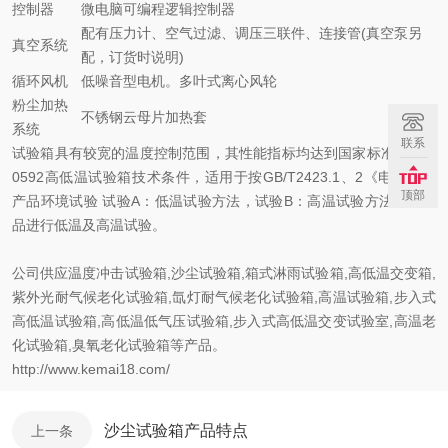
控制器
微电脑可编程逻辑控制器
配有压力计、空气过滤、调压三联件、连接管(真空泵另
真空系统
配，订货时说明)
循环风机
低噪音型电机。多叶式离心风轮
粉尘加热
不锈钢云母片加热套
系统
联系
试验箱具有较宽的温度控制范围，其性能指标均达到国家标准GB/T1
0592高低温试验箱技术条件，适用于按GB/T2423.1、2《电工电子
顶部
产品环境试验 试验A：低温试验方法，试验B：高温试验方法》对产
品进行低温及高温试验。
公司供应
温度冲击试验箱
,
沙尘试验箱
,
箱式淋雨试验箱
,
高低温交变箱
,
紫外光耐气候老化试验箱
,
氙灯耐气候老化试验箱
,
高温试验箱
,
步入式
高低温试验箱
,
高低温低气压试验箱
,
步入式高低温交变试验室
,
高温老
化试验箱
,
臭氧老化试验箱
等产品。
http://www.kemai18.com/
沙尘试验箱产品特点
上一条