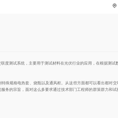
交联度测试系统
，主要用于测试材料在
光伏行业的应用
，在根据测试
制特殊规格电热套、烧瓶以及通风柜
。从这
些方面
都可以看出都对
交
们服务的宗旨，面对这么多要求通过技术部门工程师的群策群力和试