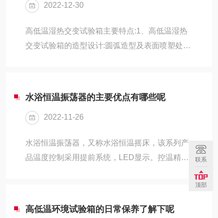
2022-12-30
用途：1、脱色摇床，是作振荡振动的实验室设
备。脱色方面：可用与电泳凝胶的固定，考马斯
高低温湿热交变试验箱主要特点:1、高低温湿热
兰染色和脱色的振荡摇晃；2、也可用与硝酸银
交变试验箱的造型设计:圆弧造型及表面喷塑处理,
染色时的固定、染色、显影等；3、放射自显影
高质感外观,并采用平面无反作用把手,操作容易,
中X光显影、定影；4、电泳转移纤维素膜的进一
安全可靠。2、明亮,视野宽广的大型观察窗:采用
步处理，抗原—抗体...
三层真空镀膜视窗和飞利浦节能荧光灯,无须雨刷
水浴恒温振荡器的主要优点有哪些呢
除雾,保持清晰的观测效果,可随时观察试品的状
2022-11-26
况。3、加湿系统管路与控制电路分离:加湿系统
管路与电源、控制器、电路板分离,可避免因管路
水浴恒温振荡器，又称水浴恒温摇床，该系列产
漏水而影响电路,提高安全性。4、可靠的冷冻及
品温度控制采用提前系统，LED显示。控温精度
联系
控制系统:全封闭压缩机,进口环保冷媒,冷冻器
高，温度调节方便、示值准确直观，性能可靠。
件,LCD触摸屏控制器,界面友好,...
顶部
气浴恒温振荡器，培养箱，工作室内有照明装置
便于观察，振荡培养箱又名全温振荡器，采用全
高低温环境试验箱的日常保养了解下呢
封闭压缩机，制冷量大，箱内配有风机和装置，