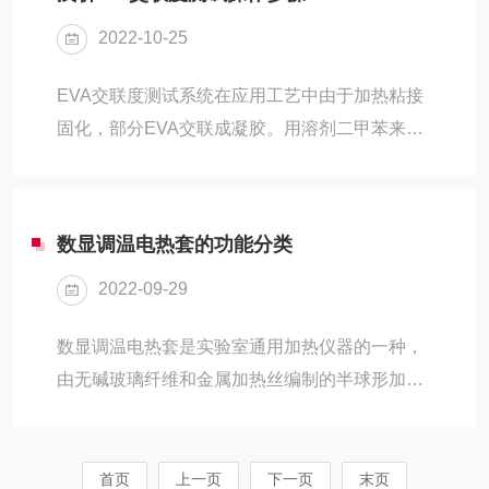
的气体混合物；利用不同密度或粒度的固体颗粒
2022-10-25
在液体中沉降速度不同的特点，有的沉降离心机
还可对固体颗粒按密度或粒度进行分级。高速离
EVA交联度测试系统在应用工艺中由于加热粘接
心机就是利用高速离心机转子高速旋转产生的很
固化，部分EVA交联成凝胶。用溶剂二甲苯来萃
大的离心力，加快液体中颗粒的沉降速度，把样
取样品中未交联部分，从而得以进行交联度的测
品中不同沉降系数和浮力密度的物质分离开,从而
定。eva交联度测试仪大口圆底烧瓶及塞子。用
回收需要的固...
磨口或软木塞连接。如进行1~2只样品测定以
数显调温电热套的功能分类
500mL为宜；如进行2~3只样品测定以1000mL为
2022-09-29
宜；如进行数只但不超过6只则以2000mL的烧瓶
较为适用。1、eva交联度测试分析步骤不锈钢网
数显调温电热套是实验室通用加热仪器的一种，
袋的制作：将不锈钢网洗净，晾干，放入100℃
由无碱玻璃纤维和金属加热丝编制的半球形加热
左右的烘箱烘干，冷却后截取35×90mm，对折成
内套和控制电路组成，多用于玻璃容器的控温加
35×45mm的长方形，...
热。具有升温快、温度高、操作简便、经久耐用
的特点，是做控温加热试验的仪器。功能分类：
首页
上一页
下一页
末页