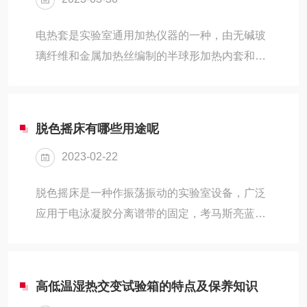
电热套是实验室通用加热仪器的一种，由无碱玻
璃纤维和金属加热丝编制的半球形加热内套和控
制电路组成，多用于玻璃容器的准确控温加热。
具有升温快、温度高、操作简便、经久耐用的特
点。恒温电热套的使用说明1.恒温电热套，采用
脱色摇床有哪些用途呢
电子可控硅调压调温线路，能方便快速的调节加
2023-02-22
热功率，从而达到直接控制仪器使用温度的效
果，它具有安全可靠，方便耐用的特点。2、恒
脱色摇床是一种作振荡振动的实验室设备，广泛
温电热套使用方法：接通电源，电源指示灯亮，
应用于电泳凝胶分离谱带的固定，考马斯亮蓝染
然后打开调压旋钮开关，调节使用中，加热套功
色和脱色时的振荡晃动，硝酸银染色的固定、染
率随着调节方位的变动，产生不同的功率，工作
色、显影等，放射自显影实验中X光底片的显
电压表也随着显示不...
影、定影，电泳转移后纤维素膜的进一步处理，
高低温湿热交变试验箱的特点及保养知识
抗原体的反应和染色，分子杂交，细胞培养等。