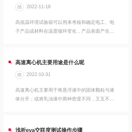
2022-11-18
强迫空气对流，温度分布更加均匀。该系列产品
适用于环境保护，医疗教学、卫生防疫、动植物
高低温环境试验箱可以用来考核和确定电工、电
学、海洋科学食品工程等科研，生产部门，是水
子产品或材料在温度循环变化，产品表面产生低
体分析的BOD测定、细菌、病毒、霉菌、微生物
温环境条件下贮存和使用的适应性。设备采用强
的培养保存，植物栽培，育种试验的带振荡器的
迫空气循环来保持工作室内温度的均匀性。为限
专用恒温设备。...
制辐射影响，设备内壁各部分温度与试验规定的
高速离心机主要用途是什么呢
温度之差不大于8%，且试验样品不会受到设备内
2022-10-31
加热与冷却元件的直接辐射。高低温环境试验箱
日常保养注意事项1、高低温环境试验箱湿球水
高速离心机主要用于将悬浮液中的固体颗粒与液
位的检查与调整积水筒水位不可过高出五分之三
体分开；或将乳浊液中两种密度不同，又互不相
使水溢出积水筒，或是过低调少于五分之一，过
溶的液体分开(例如从牛奶中分离出奶油)；它也
低使湿球测试布吸水不正常，影响湿球的准确性
可用于排除湿固体中的液体，例如用洗衣机甩干
水位大约保持五分...
湿衣服；**的超速管式分离机还可分离不同密度
浅析eva交联度测试操作步骤