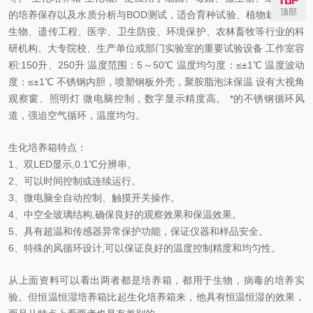
顶部
的培养保存以及水质分析与BOD测试，适合育种试验、植物栽培。是
生物、遗传工程、医学、卫生防疫、环境保护、农林畜牧等行业的科
研机构、大专院校、生产单位或部门实验室的重要试验设备 工作室容
积:150升、250升 温度范围：5～50℃ 温度均匀度：≤±1℃ 温度波动
度：≤±1℃ 不锈钢内胆，喷塑钢板外壳，聚胺脂泡沫保温 设有大视角
观察窗、照明灯 微电脑控制，数字显示精度高。 *的不锈钢循环风
道，强迫空气循环，温度均匀。
生化培养箱特点：
1、双LED显示,0.1℃分辨串。
2、可以时间控制或连续运行。
3、微电脑全自动控制、触摸开关操作。
4、中空全玻璃结构,确保良好的观察效果和保温效果。
5、具有超温和传感器异常保护功能，保证仪器和样品安全。
6、特殊的风循环设计,可以保证良好的温度控制精度和均匀性。
从上面资料可以看出两者都是培养箱，都用于生物，病毒的培养实
验。但恒温恒湿培养箱比起生化培养箱来，他具有恒温恒湿的效果，