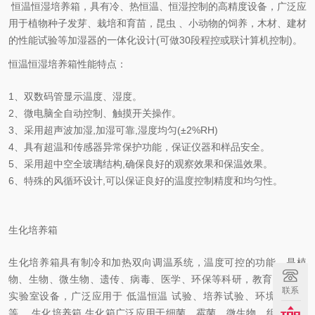
恒温恒湿培养箱，具有冷、热恒温、恒湿控制的高精度设备，广泛应
用于植物种子发芽、栽培和育苗，昆虫 、小动物的饲养，木材、建材
的性能试验等加湿器的一体化设计(可做30段程控或联计算机控制)。
恒温恒湿培养箱性能特点：
1、双数码管显示温度、湿度。
2、微电脑全自动控制、触摸开关操作。
3、采用超声波加湿,加湿可靠,湿度均匀(±2%RH)
4、具有超温和传感器异常保护功能，保证仪器和样品安全。
5、采用超中空全玻璃结构,确保良好的观察效果和保温效果。
6、特殊的风循环设计,可以保证良好的温度控制精度和均匀性。
生化培养箱
生化培养箱具有制冷和加热双向调温系统，温度可控的功能，是植
物、生物、微生物、遗传、病毒、医学、环保等科研，教育部门*的
联系
实验室设备，广泛应用于 低温恒温 试验、培养试验、环境试验等
等。 生化培养箱 生化箱广泛应用于细菌、霉菌、微生物、组织细胞