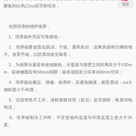
顶部
聚集到出风口zui后导致结冰 。
光照培养的维护保养：
1、培养箱外壳应可靠接地；
2、培养箱要放置在阴凉、干燥、通风良好、远离热源和日晒的地
方。放置平稳，以防震动发生噪音；
3、为保障冷凝器有效地散热，冷凝器与墙壁之间距离应大于100m
m。箱体侧面应有50mm间隙，箱体顶部至少应有300mm空间；
4、培养箱在搬运、维修、保养时，应避免碰撞，摇晃震动；zui大
倾斜度小于45度；
5、仪器突然不工作，请检查熔丝管（箱后）是否烧坏，检查供电
情况；
6、培养箱制冷工作时，不宜使箱内温度与环境温度之差大于25
度。