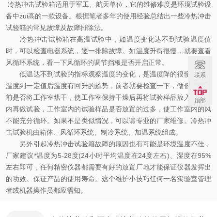
冷热冲击试验箱适用于军工、航天单位，它的维修难度是环境试验设
备中zui高的一款设备。根据笔者多年的使用经验总结出一些冷热冲击
试验箱的常见故障及故障排除法。
冷热冲击试验箱在高温试验中，如温度变化达不到试验温度值
时，可以检查电器系统，逐一排除故障。如温度升得很慢，就要查看
风循环系统，看一下风循环的调节挡板是否开启正常。
低温达不到试验的指标观察温度的变化，是温度降的很慢，还是
联系
温度到一定值后温度有回升的趋势，前者就要检查一下，做低温试验
前是否将工作室烘干，使工作室保持干燥后再将试验样品放入工作室
顶部
内再做试验，工作室内的试验样品是否放置的过多，使工作室内的风
不能充分循环。如果不是类似情况，可以请专业的厂家维修。冷热冲
击试验机由箱体、风循环系统、制冷系统、加温系统组成。
另外引起冷热冲击试验箱故障的原因也有可能是环境温度不佳，
厂家建议*温度为5-28度(24小时平均温度在24度左右)、湿度在95%
左右即可，任何精密仪器都需要有好的放置厂地才能保证仪器发挥出
的功效。保证产品的使用寿命。这个维护小技巧任何一名实验室管理
者或机器操作员都应需知。