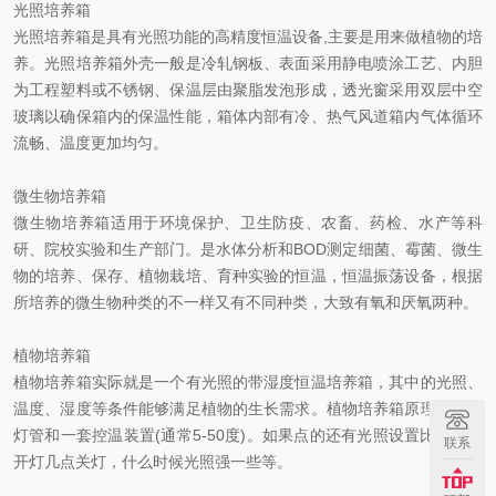
光照培养箱
光照培养箱是具有光照功能的高精度恒温设备,主要是用来做植物的培
养。光照培养箱外壳一般是冷轧钢板、表面采用静电喷涂工艺、内胆
为工程塑料或不锈钢、保温层由聚脂发泡形成，透光窗采用双层中空
玻璃以确保箱内的保温性能，箱体内部有冷、热气风道箱内气体循环
流畅、温度更加均匀。
微生物培养箱
微生物培养箱适用于环境保护、卫生防疫、农畜、药检、水产等科
研、院校实验和生产部门。是水体分析和BOD测定细菌、霉菌、微生
物的培养、保存、植物栽培、育种实验的恒温，恒温振荡设备，根据
所培养的微生物种类的不一样又有不同种类，大致有氧和厌氧两种。
植物培养箱
植物培养箱实际就是一个有光照的带湿度恒温培养箱，其中的光照、
温度、湿度等条件能够满足植物的生长需求。植物培养箱原理是几组
灯管和一套控温装置(通常5-50度)。如果点的还有光照设置比如几点
联系
开灯几点关灯，什么时候光照强一些等。