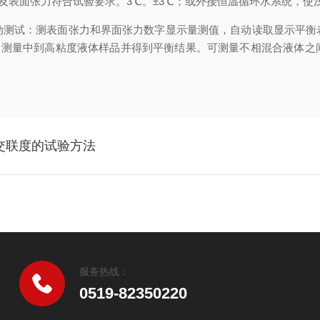
表面张力符合试验要求。3℃。±3℃；或外接恒温循环水系统，使浅
试：测表面张力和界面张力数字显示量测值，自动读取显示平衡
自动测量中到高粘度液体样品并得到平衡结果。可测量不相混合液体之
交联度的试验方法
服务热线：
0519-82350220