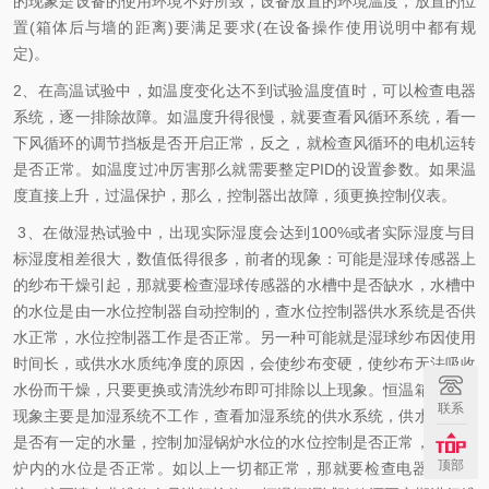
的现象是设备的使用环境不好所致，设备放置的环境温度，放置的位
置(箱体后与墙的距离)要满足要求(在设备操作使用说明中都有规
定)。
2、在高温试验中，如温度变化达不到试验温度值时，可以检查电器
系统，逐一排除故障。如温度升得很慢，就要查看风循环系统，看一
下风循环的调节挡板是否开启正常，反之，就检查风循环的电机运转
是否正常。如温度过冲厉害那么就需要整定PID的设置参数。如果温
度直接上升，过温保护，那么，控制器出故障，须更换控制仪表。
3、在做湿热试验中，出现实际湿度会达到100%或者实际湿度与目
标湿度相差很大，数值低得很多，前者的现象：可能是湿球传感器上
的纱布干燥引起，那就要检查湿球传感器的水槽中是否缺水，水槽中
的水位是由一水位控制器自动控制的，查水位控制器供水系统是否供
水正常，水位控制器工作是否正常。另一种可能就是湿球纱布因使用
时间长，或供水水质纯净度的原因，会使纱布变硬，使纱布无法吸收
水份而干燥，只要更换或清洗纱布即可排除以上现象。恒温箱后者的
联系
现象主要是加湿系统不工作，查看加湿系统的供水系统，供水系统内
是否有一定的水量，控制加湿锅炉水位的水位控制是否正常，加湿锅
顶部
炉内的水位是否正常。如以上一切都正常，那就要检查电器控制系